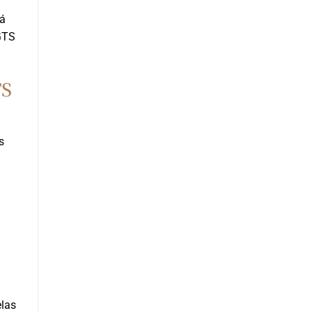
rá
GTS
TS
s
elas