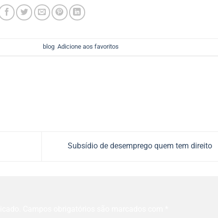
 foi postado em
blog
.
Adicione aos favoritos
.
Subsídio de desemprego quem tem direito
icado.
Campos obrigatórios são marcados com
*