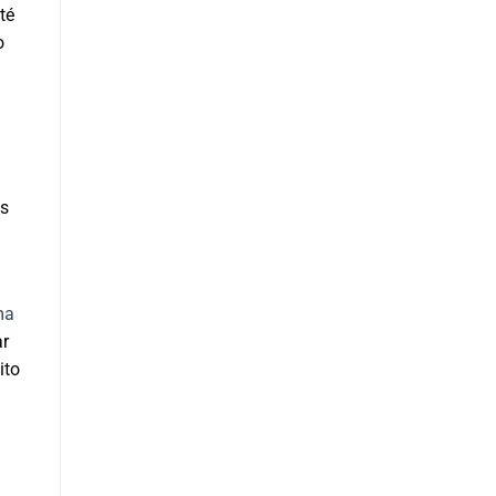
té
o
es
ma
ar
ito