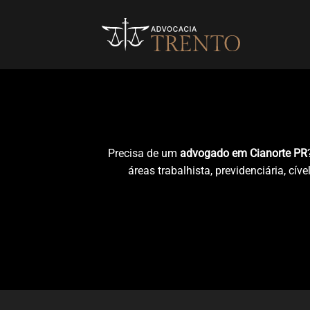
Skip
to
content
Precisa de um
advogado em Cianorte PR
áreas trabalhista, previdenciária, c