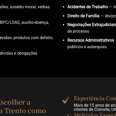
sões, assédio moral, verbas
Acidentes de Trabalho
— in
Direito de Família
— divórci
BPC/LOAS, auxílio-doença,
Negociações Extrajudiciai
de processo
vidas, produtos com defeito,
Recursos Administrativos
—
públicos e autarquias
dívidas e obrigações
Experiência Co
scolher a
Mais de 15 anos de at
a Trento como
clientes de Cianorte, 
Múltiplas Especi