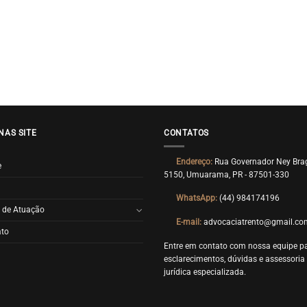
NAS SITE
CONTATOS
Endereço:
Rua Governador Ney Bra
e
5150, Umuarama, PR - 87501-330
WhatsApp:
(44) 984174196
 de Atuação
E-mail:
advocaciatrento@gmail.co
ato
Entre em contato com nossa equipe p
esclarecimentos, dúvidas e assessoria
jurídica especializada.