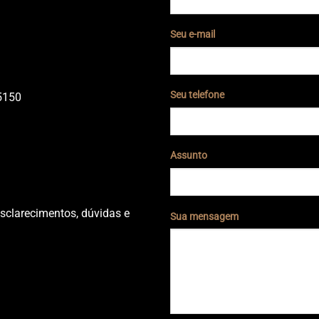
Seu e-mail
Seu telefone
5150
Assunto
sclarecimentos, dúvidas e
Sua mensagem