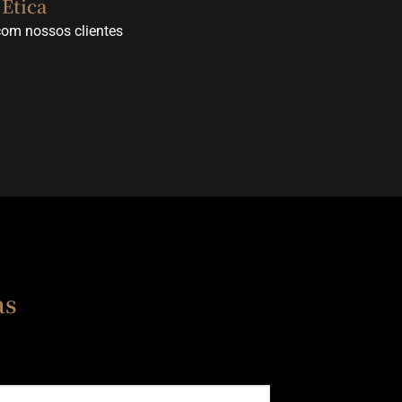
 Ética
com nossos clientes
as