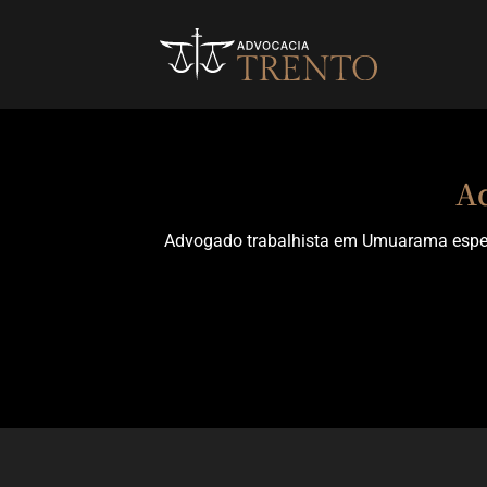
Skip
to
content
A
Advogado trabalhista em Umuarama especial