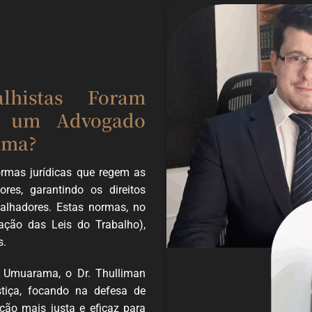
alhistas Foram
de um Advogado
ama?
ormas jurídicas que regem as
res, garantindo os direitos
balhadores. Estas normas, no
dação das Leis do Trabalho),
s.
 Umuarama, o Dr. Thulliman
stiça, focando na defesa de
ção mais justa e eficaz para