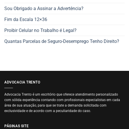
Sou Obrigado a Assinar a Advertência?
Fim da Escala 12×36
Proibir Celular no Trabalho é Legal?
Quantas Parcelas de Seguro-Desemprego Tenho Direito?
ADVOCACIA TRENTO
Advocacia Trento é um escritório que oferece atendimento personalizado
com sólida experiência contando com profissionais especialistas em cada
área de sua atuação, para que se trate a demanda solicitada com
exclusividade e de acordo com a peculiaridade do caso.
PÁGINAS SITE