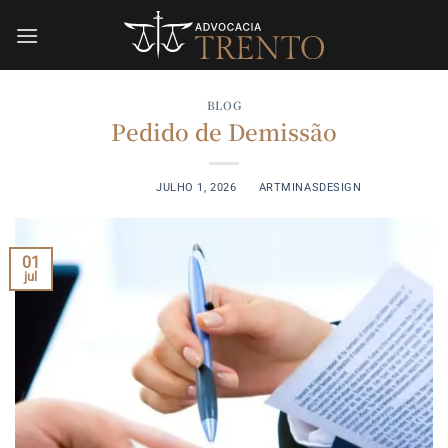
Skip
to
content
BLOG
Pedido de Demissão
POSTED ON
JULHO 1, 2026
BY
ARTMINASDESIGN
01
jul