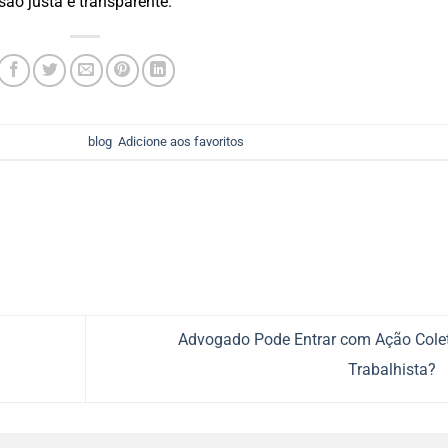
são justa e transparente.
 foi postado em
blog
.
Adicione aos favoritos
.
Advogado Pode Entrar com Ação Cole
Trabalhista?