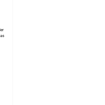
er
bas