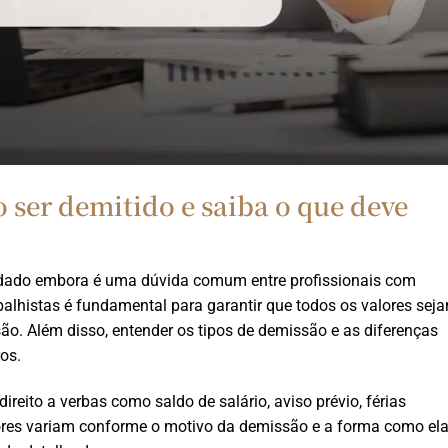
o ser demitido e saiba o que deve
dado embora é uma dúvida comum entre profissionais com
abalhistas é fundamental para garantir que todos os valores sej
o. Além disso, entender os tipos de demissão e as diferenças
ros.
ireito a verbas como saldo de salário, aviso prévio, férias
alores variam conforme o motivo da demissão e a forma como el