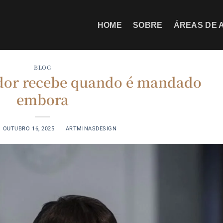
HOME
SOBRE
ÁREAS DE 
BLOG
ador recebe quando é mandado
embora
N
OUTUBRO 16, 2025
BY
ARTMINASDESIGN