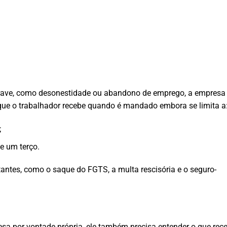
.
rave, como desonestidade ou abandono de emprego, a empresa
 que o trabalhador recebe quando é mandado embora se limita a
;
de um terço.
tantes, como o saque do FGTS, a multa rescisória e o seguro-
sa por vontade própria, ele também precisa entender o que rec