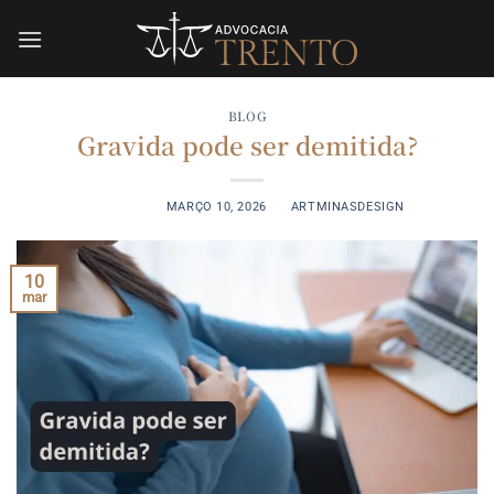
Skip
to
content
BLOG
Gravida pode ser demitida?
POSTED ON
MARÇO 10, 2026
BY
ARTMINASDESIGN
10
mar