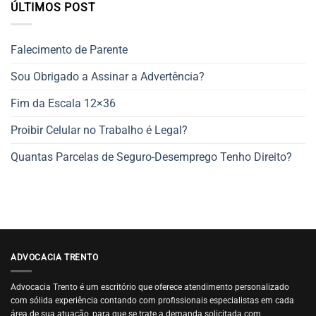
ÚLTIMOS POST
Falecimento de Parente
Sou Obrigado a Assinar a Advertência?
Fim da Escala 12×36
Proibir Celular no Trabalho é Legal?
Quantas Parcelas de Seguro-Desemprego Tenho Direito?
ADVOCACIA TRENTO
Advocacia Trento é um escritório que oferece atendimento personalizado
com sólida experiência contando com profissionais especialistas em cada
área de sua atuação, para que se trate a demanda solicitada com