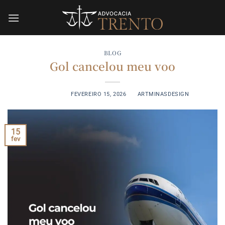
Skip
to
content
BLOG
Gol cancelou meu voo
POSTED ON
FEVEREIRO 15, 2026
BY
ARTMINASDESIGN
15
fev