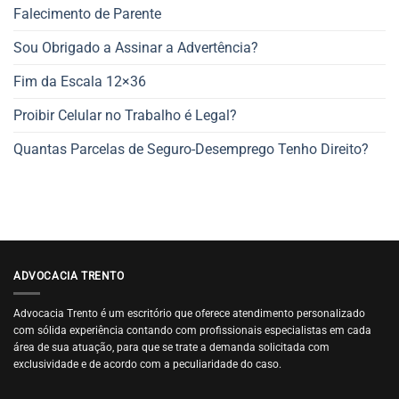
Falecimento de Parente
Sou Obrigado a Assinar a Advertência?
Fim da Escala 12×36
Proibir Celular no Trabalho é Legal?
Quantas Parcelas de Seguro-Desemprego Tenho Direito?
ADVOCACIA TRENTO
Advocacia Trento é um escritório que oferece atendimento personalizado
com sólida experiência contando com profissionais especialistas em cada
área de sua atuação, para que se trate a demanda solicitada com
exclusividade e de acordo com a peculiaridade do caso.