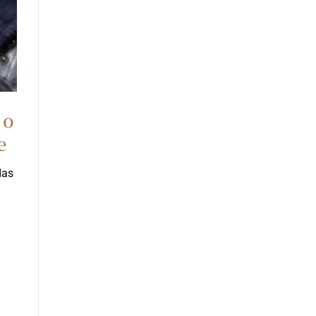
 o
e
das