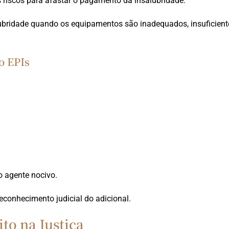
s riscos para afastar o pagamento da insalubridade.
alubridade quando os equipamentos são inadequados, insuficient
o EPIs
o agente nocivo.
econhecimento judicial do adicional.
to na Justiça