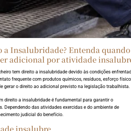
o a Insalubridade? Entenda quando
r adicional por atividade insalubr
cheiro tem direito a insalubridade devido às condições enfrenta
ntato frequente com produtos químicos, resíduos, esforço físico
gerar o direito ao adicional previsto na legislação trabalhista.
 direito a insalubridade é fundamental para garantir o
as. Dependendo das atividades exercidas e do ambiente de
ecimento judicial do benefício.
dade insalubre